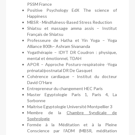
PSSM France
Positive Psychology EdX The science of
Happiness
MBSR - Mindfulness-Based Stress Reduction
Shiatsu et massage amma assis – Institut
Français de Shiatsu
Professeure de Hatha et Yin Yoga – Yoga
Alliance 800h– Ashram Sivananda
Yogathérapie – IDYT DR Coudron : physique,
mental et émotionnel, TDAH
APOR – Approche Posturo-respiratoire -Yoga
prénatal/postnatal DR De Gasquet
Cohérence cardiaque – Institut du docteur
David O'Hare
Entrepreneur du changement HEC Paris
Master Egyptologie Paris 1, Paris 4, La
Sorbonne
Maitrise Egyptologie Université Montpellier 3
Membre de la
Chambre Syndicale de
Sophrologie
Formée à la Méditation et à la Pleine
Conscience par l’ADM (MBSR, méditation