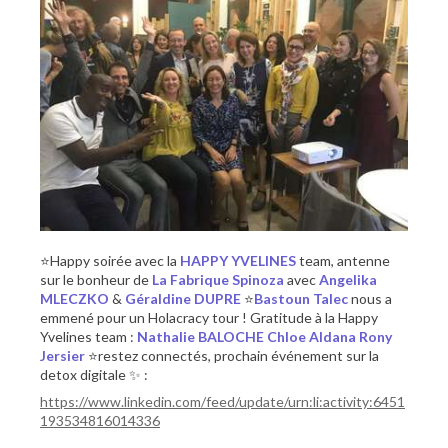
⭐️Happy soirée avec la
HAPPY YVELINES
team, antenne
sur le bonheur de
La Fabrique Spinoza
avec
Angelika
MLECZKO
&
Géraldine DUPRE
⭐️
Bastoun Talec
nous a
emmené pour un Holacracy tour ! Gratitude à la Happy
Yvelines team :
Nathalie BALOCHE
Chloe Aldana
Rony
Jersier
⭐️restez connectés, prochain événement sur la
detox digitale ✨ :
https://www.linkedin.com/feed/update/urn:li:activity:6451
193534816014336