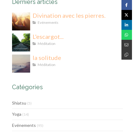
Derniers articles
Divination avec les pierres.
Evénements
L'escargot...
Méditation
la solitude
Méditation
Catégories
Shiatsu
(5)
Yoga
(14)
Evénements
(95)