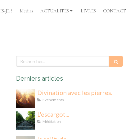
S-JE ?
Médias
ACTUALITES
LIVRES
CONTACT
Rechercher
Derniers articles
Divination avec les pierres.
Evénements
L'escargot...
Méditation