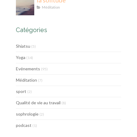
la solitude
Méditation
Catégories
Shiatsu
(5)
Yoga
(14)
Evénements
(95)
Méditation
(7)
sport
(2)
Qualité de vie au travail
(8)
sophrologie
(2)
podcast
(1)