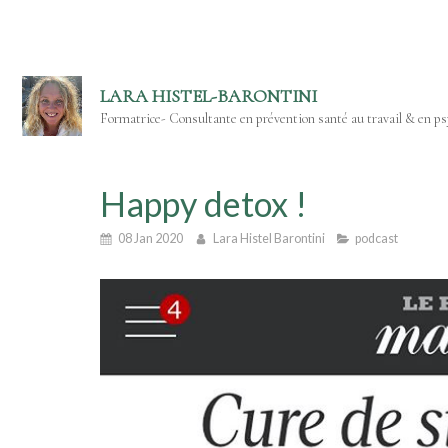
LARA HISTEL-BARONTINI
Formatrice- Consultante en prévention santé au travail & en psy
Happy detox !
08 Jan 2020
Lara Histel Barontini
podcast