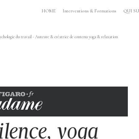
HOME
Interventions & Formations
QUI SUI
chologie du travail - Auteure & créatrice de contenu yoga & relaxation