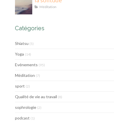
la solitude
Méditation
Catégories
Shiatsu
(5)
Yoga
(14)
Evénements
(95)
Méditation
(7)
sport
(2)
Qualité de vie au travail
(8)
sophrologie
(2)
podcast
(1)