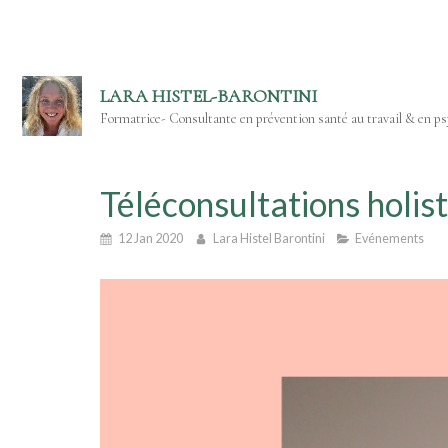
LARA HISTEL-BARONTINI
Formatrice- Consultante en prévention santé au travail & en psy
Téléconsultations holist
12 Jan 2020
Lara Histel Barontini
Evénements