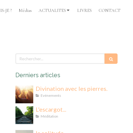
S-JE ?
Médias
ACTUALITES
LIVRES
CONTACT
Rechercher
Derniers articles
Divination avec les pierres.
Evénements
L'escargot...
Méditation