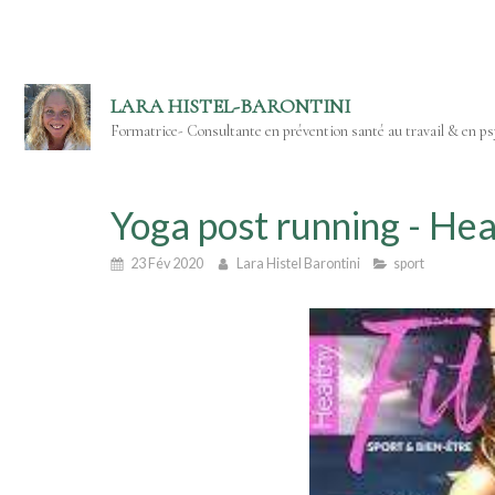
LARA HISTEL-BARONTINI
Formatrice- Consultante en prévention santé au travail & en psy
Yoga post running - Hea
23 Fév 2020
Lara Histel Barontini
sport