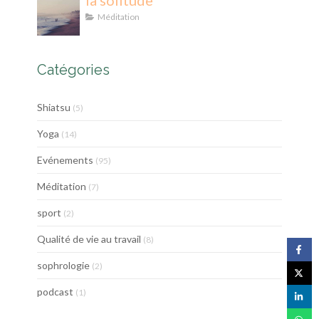
la solitude
Méditation
Catégories
Shiatsu
(5)
Yoga
(14)
Evénements
(95)
Méditation
(7)
sport
(2)
Qualité de vie au travail
(8)
sophrologie
(2)
podcast
(1)