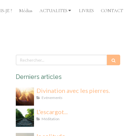
S-JE ?
Médias
ACTUALITES
LIVRES
CONTACT
Rechercher
Derniers articles
Divination avec les pierres.
Evénements
L'escargot...
Méditation