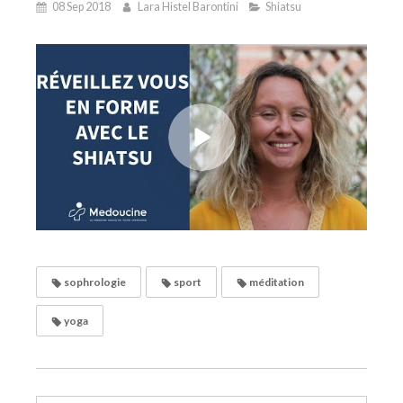
08 Sep 2018
Lara Histel Barontini
Shiatsu
sophrologie
sport
méditation
yoga