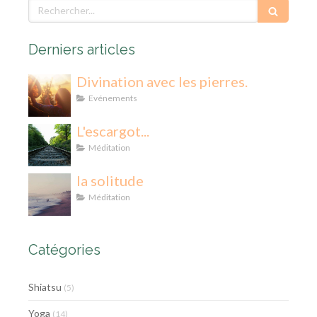
Rechercher
Derniers articles
Divination avec les pierres.
Evénements
L'escargot...
Méditation
la solitude
Méditation
Catégories
Shiatsu
(5)
Yoga
(14)