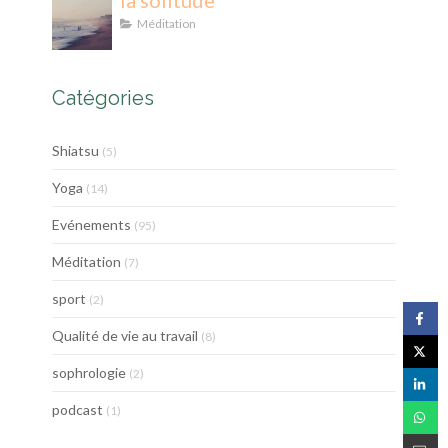
la solitude
Méditation
Catégories
Shiatsu
(5)
Yoga
(14)
Evénements
(95)
Méditation
(7)
sport
(2)
Qualité de vie au travail
(8)
sophrologie
(2)
podcast
(1)