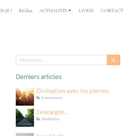
S-JE ?
Médias
ACTUALITES
LIVRES
CONTACT
Rechercher
Derniers articles
Divination avec les pierres.
Evénements
L'escargot...
Méditation