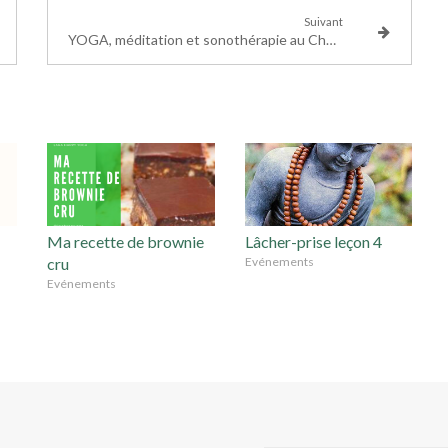
Suivant
YOGA, méditation et sonothérapie au Château de Villiers-le-Mahieu
Ma recette de brownie
Lâcher-prise leçon 4
cru
Evénements
Evénements