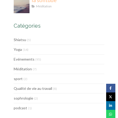
la solitude
Méditation
Catégories
Shiatsu
(5)
Yoga
(14)
Evénements
(95)
Méditation
(7)
sport
(2)
Qualité de vie au travail
(8)
sophrologie
(2)
podcast
(1)