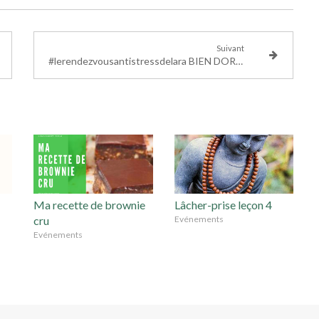
Suivant
#lerendezvousantistressdelara BIEN DORMIR avec Santé Magazine
Ma recette de brownie
Lâcher-prise leçon 4
cru
Evénements
Evénements