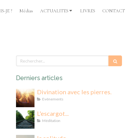
S-JE ?
Médias
ACTUALITES
LIVRES
CONTACT
Rechercher
Derniers articles
Divination avec les pierres.
Evénements
L'escargot...
Méditation