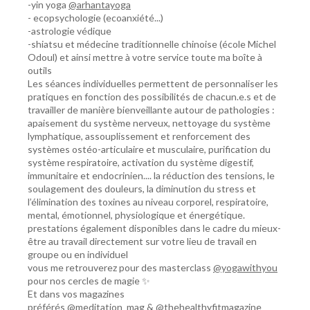
-yin yoga
@arhantayoga
- ecopsychologie (ecoanxiété...)
-astrologie védique
-shiatsu et médecine traditionnelle chinoise (école Michel
Odoul) et ainsi mettre à votre service toute ma boîte à
outils
Les séances individuelles permettent de personnaliser les
pratiques en fonction des possibilités de chacun.e.s et de
travailler de manière bienveillante autour de pathologies :
apaisement du système nerveux, nettoyage du système
lymphatique, assouplissement et renforcement des
systèmes ostéo-articulaire et musculaire, purification du
système respiratoire, activation du système digestif,
immunitaire et endocrinien.... la réduction des tensions, le
soulagement des douleurs, la diminution du stress et
l’élimination des toxines au niveau corporel, respiratoire,
mental, émotionnel, physiologique et énergétique.
prestations également disponibles dans le cadre du mieux-
être au travail directement sur votre lieu de travail en
groupe ou en individuel
vous me retrouverez pour des masterclass
@yogawithyou
pour nos cercles de magie ✨
Et dans vos magazines
préférés
@meditation_mag
&
@thehealthyfitmagazine