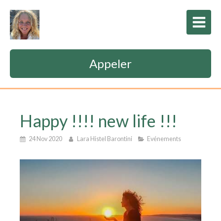
Appeler
Happy !!!! new life !!!
24 Nov 2020
Lara Histel Barontini
Evénements