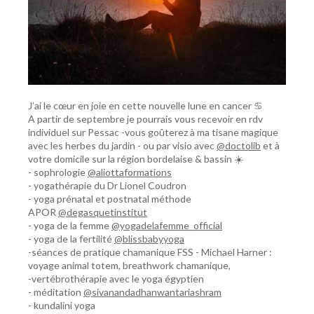
J’ai le cœur en joie en cette nouvelle lune en cancer ♋️
A partir de septembre je pourrais vous recevoir en rdv
individuel sur Pessac -vous goûterez à ma tisane magique
avec les herbes du jardin - ou par visio avec
@doctolib
et à
votre domicile sur la région bordelaise & bassin ☀️
- sophrologie
@aliottaformations
- yogathérapie du Dr Lionel Coudron
- yoga prénatal et postnatal méthode
APOR
@degasquetinstitut
- yoga de la femme
@yogadelafemme_official
- yoga de la fertilité
@blissbabyyoga
-séances de pratique chamanique FSS - Michael Harner :
voyage animal totem, breathwork chamanique,
-vertébrothérapie avec le yoga égyptien
- méditation
@sivanandadhanwantariashram
- kundalini yoga