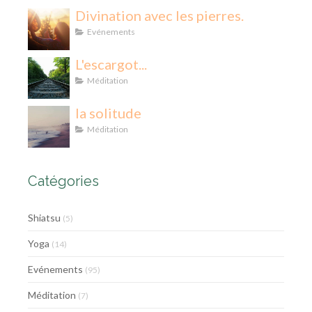
Divination avec les pierres.
Evénements
L'escargot...
Méditation
la solitude
Méditation
Catégories
Shiatsu
(5)
Yoga
(14)
Evénements
(95)
Méditation
(7)