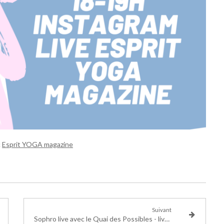
c
Esprit YOGA magazine
Suivant
Sophro live avec le Quai des Possibles - live samedi 10H