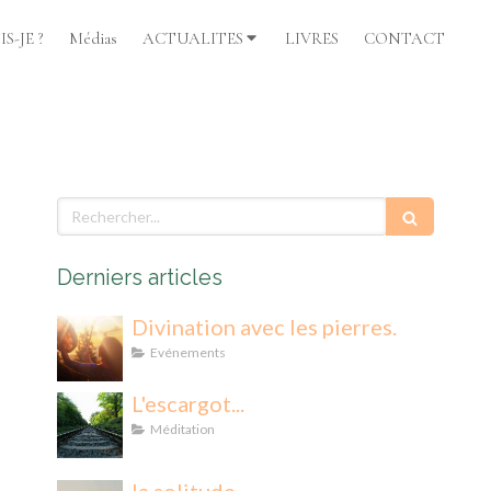
S-JE ?
Médias
ACTUALITES
LIVRES
CONTACT
Rechercher
Derniers articles
Divination avec les pierres.
Evénements
L'escargot...
Méditation