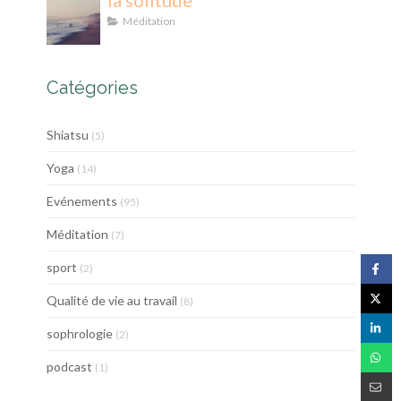
la solitude
Méditation
Catégories
Shiatsu
(5)
Yoga
(14)
Evénements
(95)
Méditation
(7)
sport
(2)
Qualité de vie au travail
(8)
sophrologie
(2)
podcast
(1)