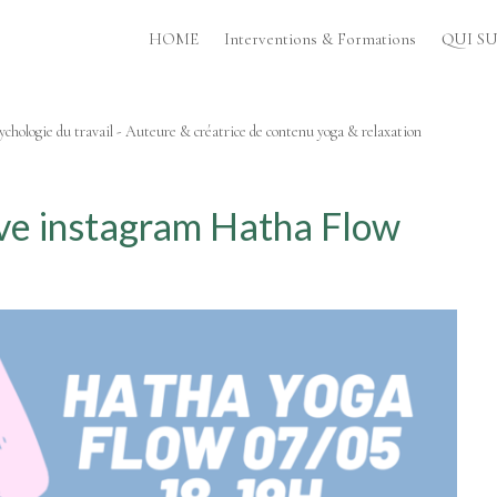
HOME
Interventions & Formations
QUI SUI
chologie du travail - Auteure & créatrice de contenu yoga & relaxation
ive instagram Hatha Flow