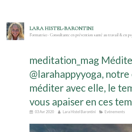
LARA HISTEL-BARONTINI
Formatrice- Consultante en prévention santé au travail & en psy
meditation_mag Médite
@larahappyyoga, notre 
méditer avec elle, le t
vous apaiser en ces te
03 Avr 2020
Lara Histel Barontini
Evénements