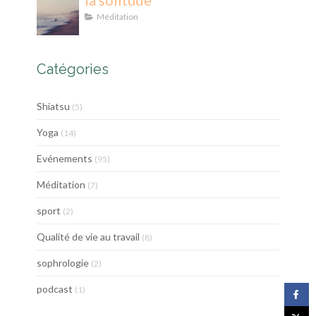
la solitude
Méditation
Catégories
Shiatsu
(5)
Yoga
(14)
Evénements
(95)
Méditation
(7)
sport
(2)
Qualité de vie au travail
(8)
sophrologie
(2)
podcast
(1)