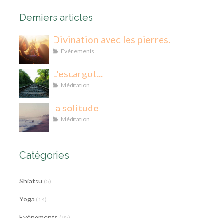
Derniers articles
Divination avec les pierres.
Evénements
L'escargot...
Méditation
la solitude
Méditation
Catégories
Shiatsu
(5)
Yoga
(14)
Evénements
(95)