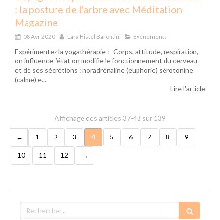
: la posture de l'arbre avec Méditation
Magazine
08 Avr 2020
Lara Histel Barontini
Evénements
Expérimentez la yogathérapie : Corps, attitude, respiration,
on influence l’état on modifie le fonctionnement du cerveau
et de ses sécrétions : noradrénaline (euphorie) sérotonine
(calme) e...
Lire l'article
Affichage des articles 37-48 sur 139
1
2
3
4
5
6
7
8
9
10
11
12
Rechercher