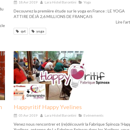
18 Avr 2019
Lara Histel Barontini
Yoga
du
Decouvrez la première étude sur le yoga en France : LE YOGA
ATTIRE DÉJÀ 2,6 MILLIONS DE FRANÇAIS
Lire l'ar
icle
qvt
yoga
n
Happyritif Happy Yvelines
05 Avr 2019
Lara Histel Barontini
Evénements
Venez nous rencontrer et (re)découvrir la Fabrique Spinoza !Hap
Yvelines, antenne de La Fabrique Spinoza dans les Yvelines vous