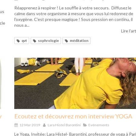
Réapprenez à respirer ! Le souffle à votre secours. Diffusez le
ous
calme dans votre organisme à mesure que vous lui redonnez de
l’oxygène. C’est presque magique ! Sous pression en continu, il
icle
nous a...
Lire l'ar
qvt
sophrologie
méditation
y
Ecoutez et découvrez mon interview YOGA
12 Mar 2019
Lara Histel Barontini
Evénements
Le Yoga, Invitée: Lara Histel- Barontini, professeur de yoga à Par