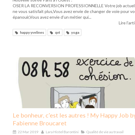
OSER LA RECONVERSION PROFESSIONNELLE Votre job actuel
ne vous satisfait plus,Vous avez envie de changer de voie pour v
épanouir,Vous avez envie d’un métier qui...
Lire l'art
happy yvelines
qvt
yoga
Le bonheur, c’est les autres ! My Happy Job b
Fabienne Broucaret
22 Mar 2019
Lara Histel Barontini
Qualité de vie au travail