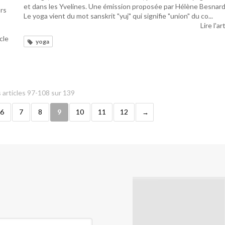
et dans les Yvelines. Une émission proposée par Hélène Besnard
ors
Le yoga vient du mot sanskrit "yuj" qui signifie "union" du co...
Lire l'ar
icle
yoga
 articles 97-108 sur 139
6
7
8
9
10
11
12