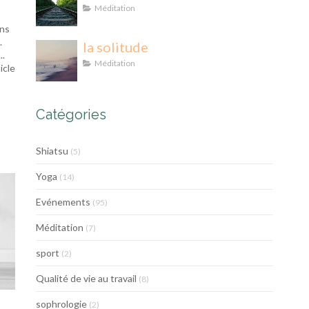
Méditation
ons
.
la solitude
..
Méditation
ticle
Catégories
Shiatsu
(5)
Yoga
(14)
Evénements
(95)
Méditation
(7)
sport
(2)
Qualité de vie au travail
(8)
sophrologie
(2)