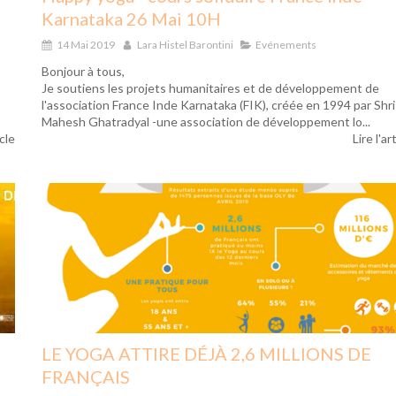
Karnataka 26 Mai 10H
14 Mai 2019
Lara Histel Barontini
Evénements
Bonjour à tous,
Je soutiens les projets humanitaires et de développement de
l'association France Inde Karnataka (FIK), créée en 1994 par Shri
Mahesh Ghatradyal -une association de développement lo...
icle
Lire l'ar
LE YOGA ATTIRE DÉJÀ 2,6 MILLIONS DE
FRANÇAIS