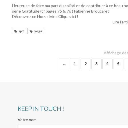
Heureuse de faire ma part du colibri et de contribuer à ce beau h
série Gratitude (cf pages 75 & 76 ) Fabienne Broucaret
Découvrez ce Hors série : Cliquez ici !
Lire l'art
qvt
yoga
Affichage des
1
2
3
4
5
KEEP IN TOUCH !
Votre nom