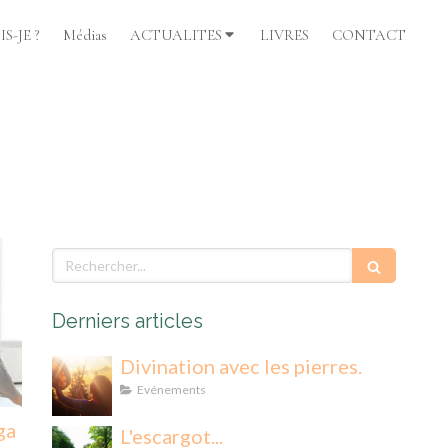
S-JE ?
Médias
ACTUALITES
LIVRES
CONTACT
Rechercher
Derniers articles
Divination avec les pierres.
Evénements
ga
L'escargot...