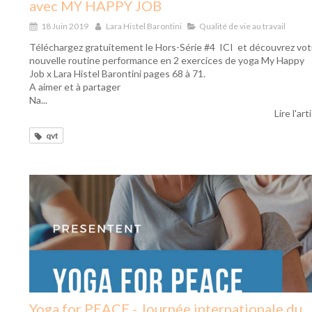
avec MY HAPPY JOB
18 Juin 2019
Lara Histel Barontini
Qualité de vie au travail
Téléchargez gratuitement le Hors-Série #4 ICI et découvrez vot
nouvelle routine performance en 2 exercices de yoga My Happy
Job x Lara Histel Barontini pages 68 à 71.
A aimer et à partager
Na...
Lire l'art
qvt
Yoga for PEACE - Journée internationale du