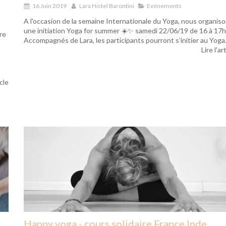
16 Juin 2019
Lara Histel Barontini
Evénements
A l'occasion de la semaine Internationale du Yoga, nous organis
une initiation Yoga for summer ☀️✨ samedi 22/06/19 de 16 à 17h
re
Accompagnés de Lara, les participants pourront s’initier au Yoga.
Lire l'ar
icle
Happy yoga - cours solidaire France Inde