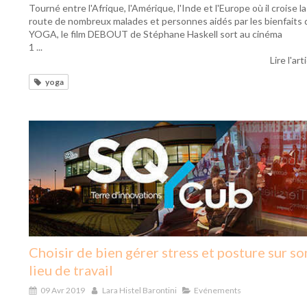
Tourné entre l'Afrique, l'Amérique, l'Inde et l'Europe où il croise la
route de nombreux malades et personnes aidés par les bienfaits 
YOGA, le film DEBOUT de Stéphane Haskell sort au cinéma
1 ...
Lire l'art
yoga
Choisir de bien gérer stress et posture sur so
lieu de travail
09 Avr 2019
Lara Histel Barontini
Evénements