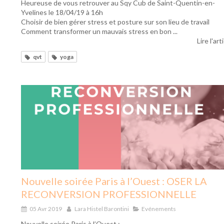
Heureuse de vous retrouver au Sqy Cub de Saint-Quentin-en-
Yvelines le 18/04/19 à 16h
Choisir de bien gérer stress et posture sur son lieu de travail
Comment transformer un mauvais stress en bon ...
Lire l'art
qvt
yoga
Nouvelle soirée Paris à l’Ouest : OSER LA
RECONVERSION PROFESSIONNELLE
05 Avr 2019
Lara Histel Barontini
Evénements
Nouvelle soirée Paris à l’Ouest :