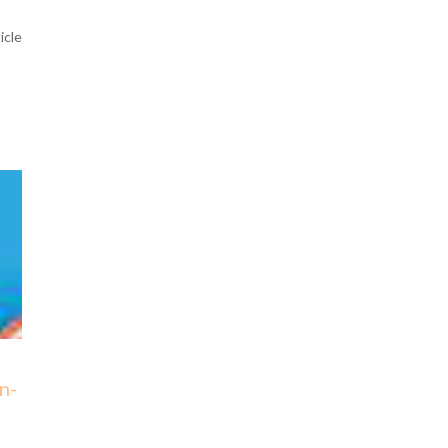
ticle
n-