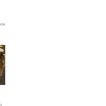
ticle
is